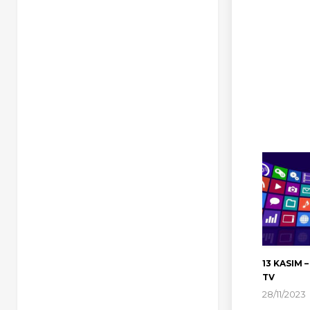
13 KASIM –
TV
28/11/2023