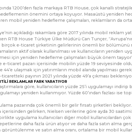
ında 1200’den fazla markaya RTB House, çok kanallı strateji
edeflemenin önemini ortaya koyuyor. Masaüstü yeniden hedef
ren mobil yeniden hedefleme çalışmaları, reklamların da orta
ye’nin açıkladığı rakamlara göre 2017 yılında mobil reklam yatı
ken RTB House Türkiye Ülke Müdürü Can Tunçer, “Avrupa’nın 
 birçok e-ticaret şirketinin gelirlerinin önemli bir bölümünü
maların aktif olarak kullanılması ve kullanıcıların yeniden uy
esi için yeniden hedefleme çalışmaları büyük önem taşıyor” 
e e-ticaret pazarı içerisinde mobilin yüzde 19 seviyesinde ol
e 44’e ulaşmak için yatırımların mobil alanda yapılması gerekti
-ticaretteki payının 2021 yılında yüzde 49’a çıkması bekleniyo
TILI REKLAMLAR FARK YARATIYOR
aştırmalara göre, kullanıcıların yüzde 25’i uygulamayı indirip 
ulamayı yeniden kullanmıyor. Yüzde 60’ından fazlası ise to
lama pazarında çok önemli bir gelir fırsatı şirketleri bekliyor
içerisinden gelirken, Nielsen verilerine göre ayda 30 saatimi
irlikte uygulama kullanıcıları diğer mobil kullanıcılardan çok
 sepetlerine daha fazla ürün atıyor ve daha fazla satın alma ge
n görüntülenme ve satın alma oranı, ortalama bir mobil kullanı