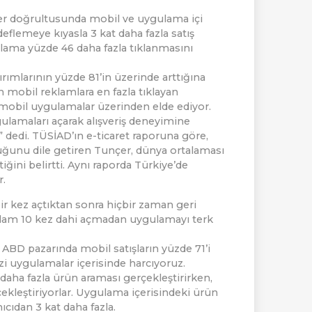
ler doğrultusunda mobil ve uygulama içi
lemeye kıyasla 3 kat daha fazla satış
lama yüzde 46 daha fazla tıklanmasını
rımlarının yüzde 81’in üzerinde arttığına
mobil reklamlara en fazla tıklayan
 mobil uygulamalar üzerinden elde ediyor.
gulamaları açarak alışveriş deneyimine
dedi. TÜSİAD’ın e-ticaret raporuna göre,
duğunu dile getiren Tunçer, dünya ortalaması
ğini belirtti. Aynı raporda Türkiye’de
r.
bir kez açtıktan sonra hiçbir zaman geri
plam 10 kez dahi açmadan uygulamayı terk
. ABD pazarında mobil satışların yüzde 71’i
zi uygulamalar içerisinde harcıyoruz.
 daha fazla ürün araması gerçekleştirirken,
rçekleştiriyorlar. Uygulama içerisindeki ürün
cıdan 3 kat daha fazla.