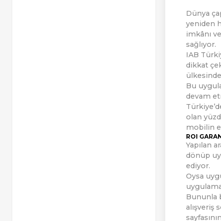
Dünya çap
yeniden h
imkânı ve
sağlıyor.
IAB Türki
dikkat çe
ülkesinde
Bu uygula
devam etm
Türkiye’d
olan yüzd
mobilin e
ROI GARAN
Yapılan ar
dönüp uyg
ediyor.
Oysa uygu
uygulama 
Bununla b
alışveriş
sayfasını