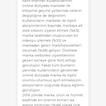
Aktif internet kullanıcılarının,
online dünyada markalar ile
etkişime geçme yollarında nelerin
değiştiğine de değinelim.
Kullanıcıların markalar ile ilişkili
aksiyonlarının başında, markaya ait
web sitesini ziyaret etmek (%63),
marka tarafından oluşturulan bir
videoyu izlemek (%32) ve
markadan gelen maili/newsletter’ı
okumak (%28) geliyor. Özellikle
marka websitesi ziyaretlerinin
geçen seneye göre %50 arttığı
görülüyor. Fakat tüm bunların
yanında, kullanıcıların genelinde
online dünyada marka ile ilişkili
olumlu-olumsuz ayırt etmeksizin
aksiyonların çoğunda düşüş eğilimi
görülüyor.
2016 yılında marka, ürün ve hizmet
keşfinde en önemli etmen ise
arama motorları (%48) olarak öne