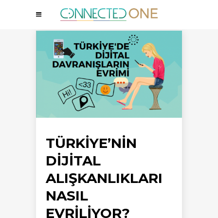
TÜRKIYE’NIN
DIJITAL
ALIŞKANLIKLARI
NASIL
EVRILIYOR?